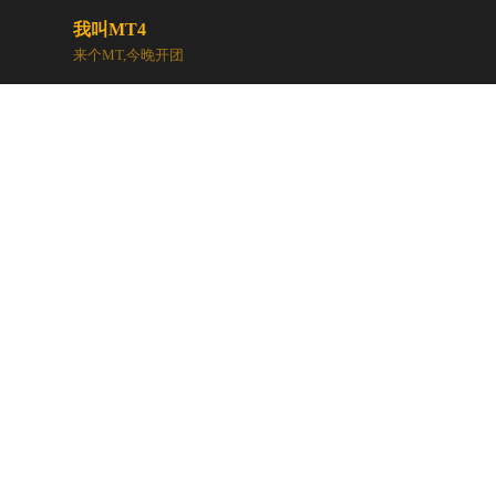
我叫MT4
来个MT,今晚开团