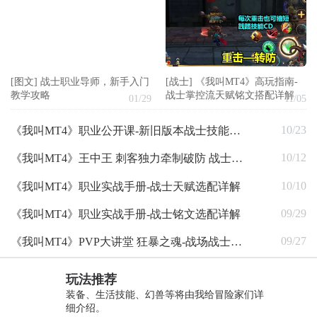
[图文]
战士职业导师，新手入门
[战士]
《我叫MT4》高玩指南-
教学攻略
战士掌控流天赋铭文搭配详解
01/29
11/05
10/23
《我叫MT4》职业公开课-新旧版本战士技能分析
10/12
《我叫MT4》王中王 刺客独力牵制破防 战士助攻十秒取一血
10/10
《我叫MT4》职业实战手册-战士天赋选配详解
09/29
《我叫MT4》职业实战手册-战士铭文选配详解
09/27
《我叫MT4》PVP大讲堂 狂暴之魂-战场战士连招解说
玩法推荐
装备、生活技能、幻兽等将由我给冒险家们详
细介绍。