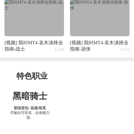
12/25
《我叫MT4》新战场龙脊矿洞战场玩法详解
11/26
《我叫MT4》60级精英副本云间寺老三白虎真人难点分析
[视频]
我叫MT4-哀木涕择业
[视频]
我叫MT4-哀木涕择业
指南-战士
指南-游侠
12/10
12/10
特色职业
黑暗骑士
职业定位: 近战/坦克
可输出可坦克，自保能力
强。