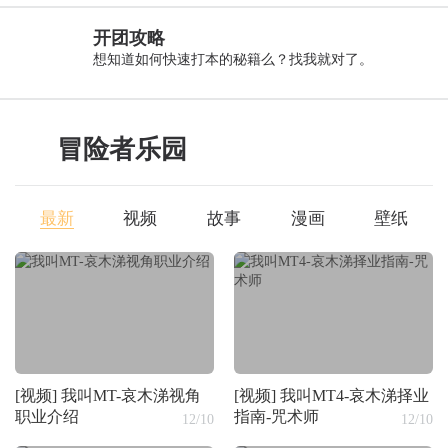
装备
生活技能
幻兽
商业系统
综合
开团攻略
想知道如何快速打本的秘籍么？找我就对了。
副本
战场
竞技场
公会玩法
冒险者乐园
[装备]
史诗级挑战《我叫MT4》
[装备]
《我叫MT4》职业实战手
最新
视频
故事
漫画
壁纸
橙色传说武器制造流程
册-宝石选配详解
12/29
10/12
09/25
《我叫MT4》高玩指南-完美装备解析篇
[副本]
圣诞树保卫战《我叫
[副本]
圣诞前夕的疯狂《我叫
09/13
肉盾熊熊打造指南 《我叫MT4》守护者装备淬炼属性推荐
MT4》新版本冰雪节守卫战玩法
MT4》新版本冰雪节活动玩法解
12/27
12/27
解析
析
09/13
不留余力 全力进攻 《我叫MT4》刺客装备淬炼属性选择篇
12/27
《我叫MT4》70级精英灵魂沙洲老三沙漠之灵难点解析
09/13
做最强的肉盾 《我叫MT4》战士装备淬炼属性选择推荐
[视频]
我叫MT-哀木涕视角
[视频]
我叫MT4-哀木涕择业
12/27
《我叫MT4》70级精英灵魂沙洲老一沙虫欧肯难点解析
职业介绍
指南-咒术师
12/10
12/10
09/10
伤害加深宝石与DOT是绝配 《我叫MT4》咒术师宝石镶嵌推荐
12/27
《我叫MT4》 新本版冰雪节活动玩法介绍